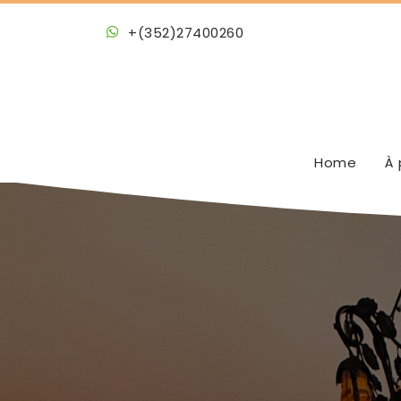
+(352)27400260
Home
À